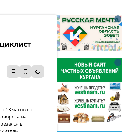
⋮
оциклист
⋮
о 13 часов во
поворота на
врезался в
одитель.