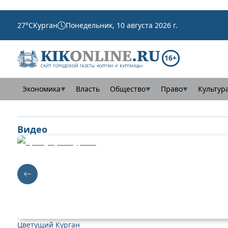
27
°C
Курган
Понедельник, 10 августа 2026 г.
16+
Экономика
Власть
Общество
Право
Культур
▼
▼
▼
Видео
Цветущий Курган