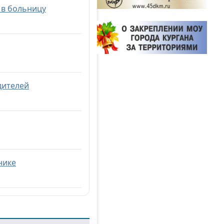
 в больницу
дителей
нике