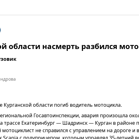
ой области насмерть разбился мот
узовик
андрова
е Курганской области погиб водитель мотоцикла.
региональной Госавтоинспекции, авария произошла окол
на трассе Екатеринбург — Шадринск — Курган в районе 
й мотоциклист не справился с управлением на дороге и 
 Scania с полуприцепом, которым управлял 35-летний в