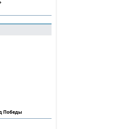
»
ад Победы