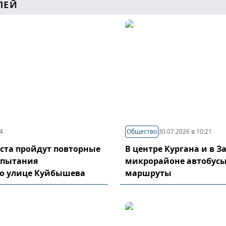
ЛЕЙ
44
Общество
30.07.2026 в 10:21
густа пройдут повторные
В центре Кургана и в 
спытания
микрорайоне автобусы
по улице Куйбышева
маршруты