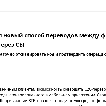
ил новый способ переводов между 
через СБП
аточно отсканировать код и подтвердить операци
озничным клиентам возможность совершать C2C-перев
кода, сгенерированного в мобильном приложении. Серв
 при участии ВТБ, позволяет получателю средств форм