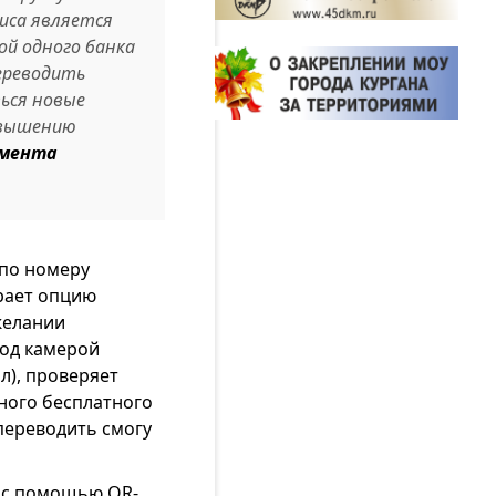
иса является
ой одного банка
ереводить
ться новые
овышению
амента
 по номеру
рает опцию
желании
код камерой
л), проверяет
ного бесплатного
переводить смогу
х с помощью QR-