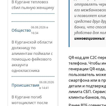
В Кургане тепловоз
отправлять чере
сбил пьяную женщину
его межбанковск
и позволяет кли
средства друг д
банки, что спос
06.08.2026 в
Общество
удобства для п
16:34
инновационных 
В Курганской области
должницу по
алиментам поймали с
QR-код для C2C-пе
помощью фейкового
телефона. Чтобы и
аккаунта
генерации QR-кода,
одноклассника
пользователь може
смартфона или в пр
06.08.2026
Происшествия
детали и подтвержд
в 14:41
лимита СБП. Сервис
В Кургане погиб
клиенты-банков, по
мотоциклист после
Ранее ВТБ совместн