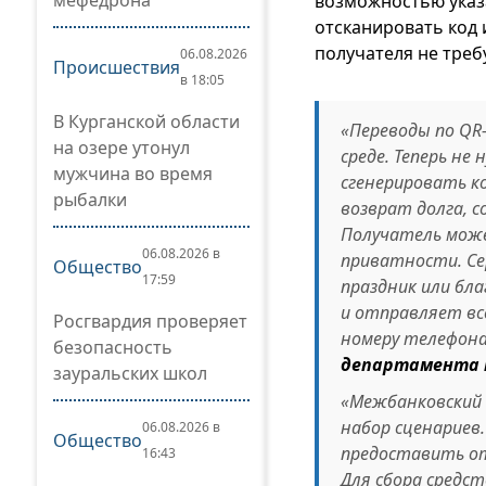
мефедрона
возможностью указ
отсканировать код 
получателя не треб
06.08.2026
Происшествия
в 18:05
В Курганской области
«Переводы по QR
на озере утонул
среде. Теперь н
мужчина во время
сгенерировать к
рыбалки
возврат долга, с
Получатель може
06.08.2026 в
приватности. Сер
Общество
17:59
праздник или бл
и отправляет вс
Росгвардия проверяет
номеру телефон
безопасность
департамента п
зауральских школ
«Межбанковский 
набор сценариев
06.08.2026 в
Общество
предоставить о
16:43
Для сбора средс