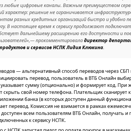
з любые цифровые каналы. Важным преимуществом серв
ий характер: решение не ограничивается инфраструктур
ентам разных кредитных организаций быстро и удобно п
ругу. В настоящее время к сервису продолжают подключа
обствует дальнейшему расширению его доступности и п
ользователей»,— прокомментировала
директор департ
продуктов и сервисов НСПК Лидия Клюкина
.
реводов — альтернативный способ переводов через СБП
нициировать перевод, пользователь в ВТБ Онлайн выби
 указывает сумму (опционально) и формирует код. При 
т скрыть свой номер телефона. Плательщик сканирует 
иложении банка (в которых доступен данный функциона
ает перевод. Комиссия не взимается в рамках ежемесяч
 доступен всем пользователям ВТБ Онлайн, получать и 
дключенных к сервису НСПК.
о с НСПК запустил пилот по оплате покупок в магазина