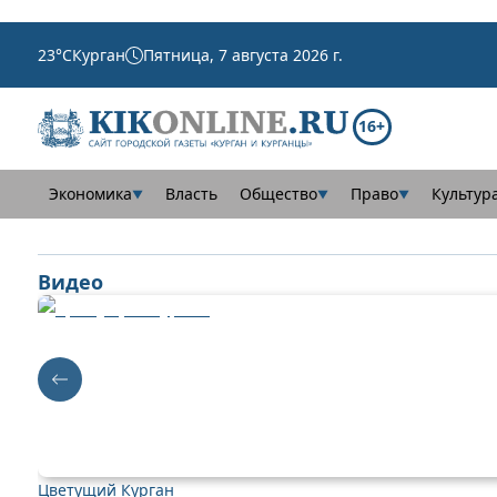
23
°C
Курган
Пятница, 7 августа 2026 г.
16+
Экономика
Власть
Общество
Право
Культур
▼
▼
▼
Видео
Цветущий Курган