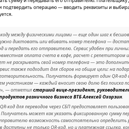
ать сумму и передавать его отправителю. Плательщику
и подтвердить операцию — вводить реквизиты и выбира
уется.
-коду между физическими лицами — еще один шаг к бесш
е нужно диктовать или вбивать номер телефона — доста
од и передать его отправителю. Сервис удобен при личны
овместная оплата счета в кафе, расчет с репетитором и
т не раскрывать свой номер телефона — это дополнит
вис также подходит для сборов на общие цели: на подар
аготворительность. Получатель формирует один QR-код 
ем участникам — каждый вносит свою долю без поиска п
а», — отметил
старший вице-президент, руководител
родуктов розничного бизнеса ВТБ Алексей Охорзин
.
QR-код для переводов через СБП предоставляет пользов
. Получатель может как указать фиксированную сумму пер
тправителю возможность самостоятельно определить р
тв доступны не только QR-код, но и платежная ссылка, к