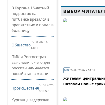
В Кургане 16-летний
ВЫБОР ЧИТАТЕЛ
подросток на
питбайке врезался в
препятствие и попал в
больницу
05.08.2026 в
Общество
13:41
ПИК и Росгосстрах
выяснили, с чего для
россиян начинается
ЖКХ
24.07.2026 в 14:52
новый этап в жизни
Жителям центрально
назвали новые срок
05.08.2026
Происшествия
в 11:59
Курганца задержали