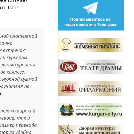
 достаточно
ть банк-
овной платежной
точно
х встречах:
ли курьером.
ельный уровень
ок коллеге,
с нужной суммой
олучателя по
ь
ателям широкий
евода, так и
азмер перевода.
оторую удобно