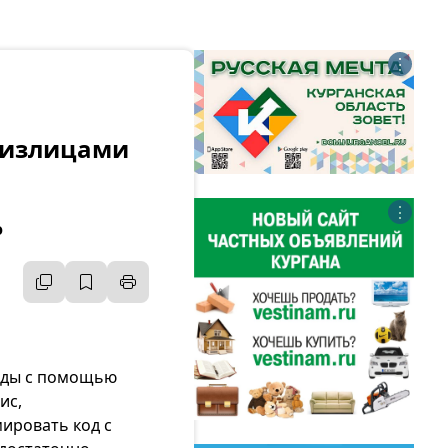
⋮
физлицами
⋮
ю
оды с помощью
ис,
ировать код с