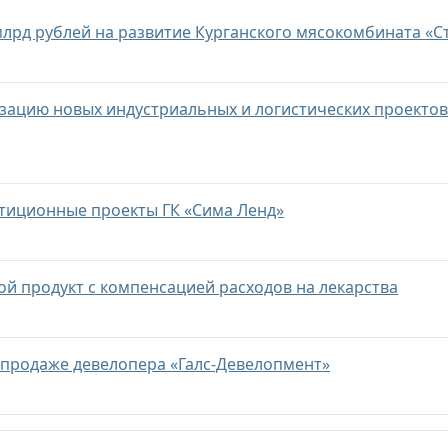
млрд рублей на развитие Курганского мясокомбината «С
зацию новых индустриальных и логистических проекто
тиционные проекты ГК «Сима Ленд»
ой продукт с компенсацией расходов на лекарства
о продаже девелопера «Галс-Девелопмент»