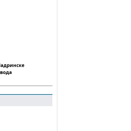
Шадринске
 вода