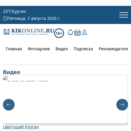
23
°C
Курган
Пятница, 7 августа 2026 г.
16+
Главная
Фотоархив
Видео
Подписка
Рекламодателя
Видео
Цветущий Курган
Д