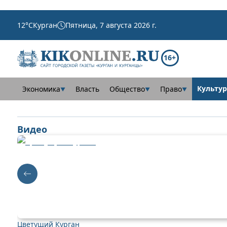
12
°C
Курган
Пятница, 7 августа 2026 г.
16+
Культур
Экономика
Власть
Общество
Право
▼
▼
▼
Видео
Цветущий Курган