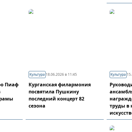
Культура
18.06.2026 в 11:45
Культура
15.
про Пиаф
Курганская филармония
Руковод
в
посвятила Пушкину
ансамбл
драмы
последний концерт 82
награжд
сезона
труды в 
искусств