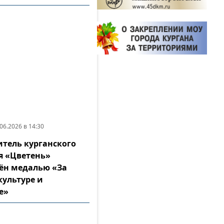
06.2026 в 14:30
итель курганского
я «Цветень»
ён медалью «За
культуре и
е»