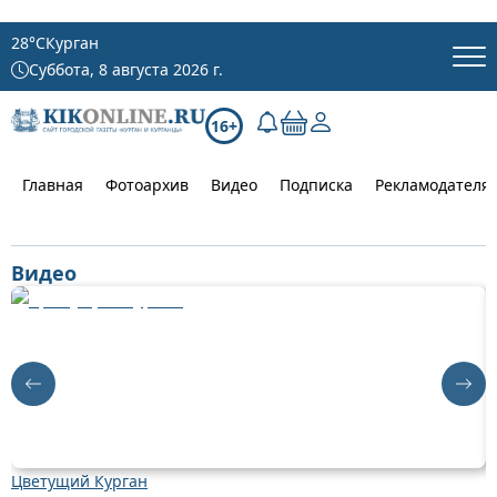
28
°C
Курган
Суббота, 8 августа 2026 г.
16+
Главная
Фотоархив
Видео
Подписка
Рекламодателя
Видео
Цветущий Курган
Д