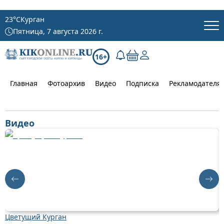
23
°C
Курган
Пятница, 7 августа 2026 г.
16+
Главная
Фотоархив
Видео
Подписка
Рекламодателя
Видео
Цветущий Курган
Д