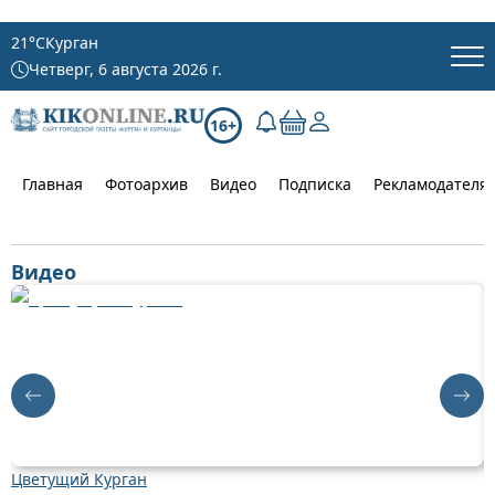
21
°C
Курган
Четверг, 6 августа 2026 г.
16+
Главная
Фотоархив
Видео
Подписка
Рекламодателя
Видео
Цветущий Курган
Д