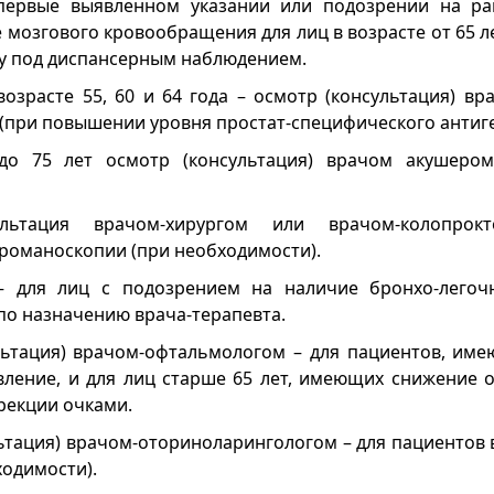
первые выявленном указании или подозрении на ра
 мозгового кровообращения для лиц в возрасте от 65 л
у под диспансерным наблюдением.
возрасте 55, 60 и 64 года – осмотр (консультация) в
(при повышении уровня простат-специфического антиген
о 75 лет осмотр (консультация) врачом акушером
ультация врачом-хирургом или врачом-колопрокт
романоскопии (при необходимости).
– для лиц с подозрением на наличие бронхо-легочн
по назначению врача-терапевта.
ультация) врачом-офтальмологом – для пациентов, и
вление, и для лиц старше 65 лет, имеющих снижение о
рекции очками.
ьтация) врачом-оториноларингологом – для пациентов в
ходимости).