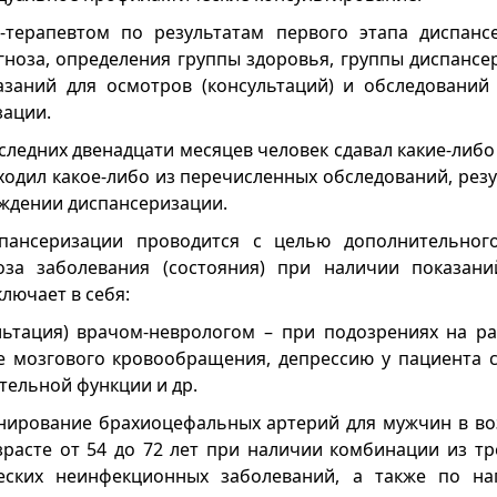
-терапевтом по результатам первого этапа диспанс
гноза, определения группы здоровья, группы диспансе
азаний для осмотров (консультаций) и обследований
зации.
оследних двенадцати месяцев человек сдавал какие-либ
ходил какое-либо из перечисленных обследований, рез
ждении диспансеризации.
пансеризации проводится с целью дополнительног
оза заболевания (состояния) при наличии показани
ключает в себя:
льтация) врачом-неврологом – при подозрениях на р
 мозгового кровообращения, депрессию у пациента с
тельной функции и др.
анирование брахиоцефальных артерий для мужчин в воз
расте от 54 до 72 лет при наличии комбинации из тр
еских неинфекционных заболеваний, а также по на