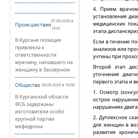
4. Прием врачом
установления диа
07.08.2026 в
медицинских пок
Происшествия
14:41
этапа диспансери
В Кургане полиция
Если в течение п
привлекла к
анализов или про
ответственности
учтены при прохо
мужчину, напавшего на
Второй этап дис
женщину в Заозёрном
уточнения диагн
первого этапа и в
Общество
06.08.2026 в 18:08
1. Осмотр (консу
В Курганской области
острое нарушение
ФСБ задержаны
нарушениях двига
изготовители особо
2. Дуплексное ск
крупной партии
для женщин в воз
мефедрона
развития хронич