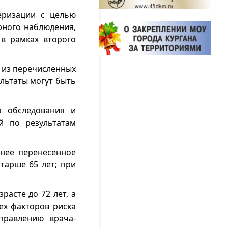
еризации с целью
рного наблюдения,
 в рамках второго
о из перечисленных
ультаты могут быть
о обследования и
й по результатам
анее перенесенное
тарше 65 лет; при
расте до 72 лет, а
ех факторов риска
правлению врача-