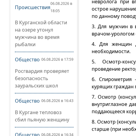
невролога при в
06.08.2026 в
Происшествия
острое нарушение
18:05
по данному повод
В Курганской области
3. Для мужчин в 
на озере утонул
врачом-урологом 
мужчина во время
4. Для женщин д
рыбалки
необходимости.
Общество
06.08.2026 в 17:59
5. Осмотр-конс
проведение ректо
Росгвардия проверяет
безопасность
6. Спирометрия 
зауральских школ
курящих граждан 
7. Осмотр (конс
Общество
06.08.2026 в 16:43
внутриглазное да
поддающееся кор
В Кургане тепловоз
сбил пьяную женщину
8. Осмотр (консул
старше (при необ
Общество
06.08.2026 в 16:34