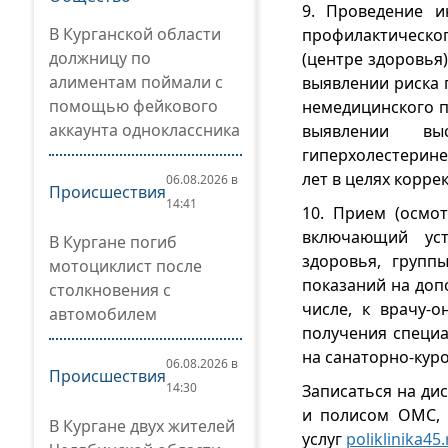
9. Проведение и
В Курганской области
профилактическог
должницу по
(центре здоровья
алиментам поймали с
выявлении риска п
помощью фейкового
немедицинского п
аккаунта одноклассника
выявлении выс
гиперхолестерине
лет в целях корр
06.08.2026 в
Происшествия
14:41
10. Прием (осмот
включающий уст
В Кургане погиб
здоровья, групп
мотоциклист после
показаний на доп
столкновения с
числе, к врачу-
автомобилем
получения специа
на санаторно-кур
06.08.2026 в
Происшествия
14:30
Записаться на ди
и полисом ОМС, 
В Кургане двух жителей
услуг
poliklinika45.