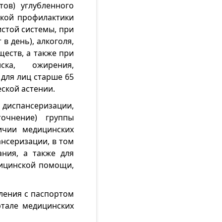
ов) углубленного
ской профилактики
истой системы, при
в день), алкоголя,
еств, а также при
ска, ожирения,
 для лиц старше 65
ской астении.
 диспансеризации,
точнение) группы
ичии медицинских
нсеризации, в том
ания, а также для
дицинской помощи,
ления с паспортом
ртале медицинских