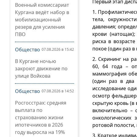
Первый этап дисп
Военный комиссариат
1. Профилактичес
Кургана ведёт набор в
тела, окружност
мобилизационный
давления; опреде
резерв для усиления
крови (натощак)
ПВО
риска в возрасте
покое (один раз в 
Общество
07.08.2026 в 15:42
2. Скрининг на р
В Кургане ночью
60, 64 года – о
закроют движение по
маммография обе
улице Войкова
(один раз в два
исследование один
Общество
07.08.2026 в 14:52
осмотр фельдшеро
Росгосстрах: средняя
скрытую кровь (в 
выплата по
включительно – 
страхованию жизни
онкологических 
ипотечников в 2026
ротовой полости,
году выросла на 19%
3. Краткое индив