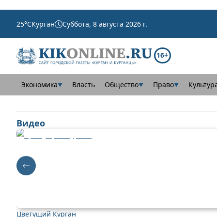
25
°C
Курган
Суббота, 8 августа 2026 г.
16+
Экономика
Власть
Общество
Право
Культур
▼
▼
▼
Видео
Цветущий Курган