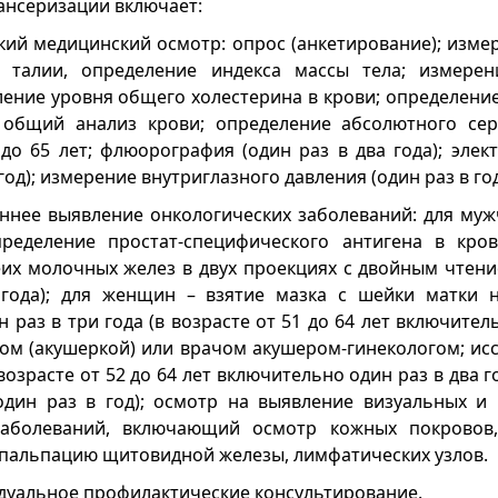
ансеризации включает:
кий медицинский осмотр: опрос (анкетирование); изме
и талии, определение индекса массы тела; измерен
ление уровня общего холестерина в крови; определени
; общий анализ крови; определение абсолютного сер
 до 65 лет; флюорография (один раз в два года); эле
год); измерение внутриглазного давления (один раз в год
аннее выявление онкологических заболеваний: для муж
пределение простат-специфического антигена в кро
их молочных желез в двух проекциях с двойным чтен
 года); для женщин – взятие мазка с шейки матки 
 раз в три года (в возрасте от 51 до 64 лет включител
м (акушеркой) или врачом акушером-гинекологом; исс
возрасте от 52 до 64 лет включительно один раз в два го
один раз в год); осмотр на выявление визуальных и
заболеваний, включающий осмотр кожных покровов,
 пальпацию щитовидной железы, лимфатических узлов.
идуальное профилактические консультирование.