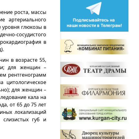
рение роста, массы
ие артериального
е уровня глюкозы в
дечно-сосудистого
ктрокардиография в
).
чин в возрасте 55,
ви; для женщин –
ием рентгенограмм
на цитологическое
ьно); для женщин –
ледование кала на
да, от 65 до 75 лет
 иных локализаций
 слизистых губ и