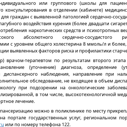
ндивидуального или группового (школы для пациент
о консультирования в отделении (кабинете) медицин
) для граждан с выявленной патологией сердечно-сосуд
агубного воздействия курения (более двадцати сигарет 
отребления наркотических средств и психотропных вещ
окого абсолютного сердечно-сосудистого ри
мии с уровнем общего холестерина 8 ммоль/л и более,
екции выявленных факторов риска и профилактики старче
р) врачом-терапевтом по результатам второго этапа
ановление (уточнение) диагноза, определение (у
ы диспансерного наблюдения, направление при нал
олнительное обследование, не входящее в объем диспа
онкологу при подозрении на онкологические заболев
лизированной, в том числе, высокотехнологичной ме
ортное лечение.
спансеризацию можно в поликлинике по месту прикреп
на портале государственных услуг, региональном по
ru
или по номеру телефона 122.