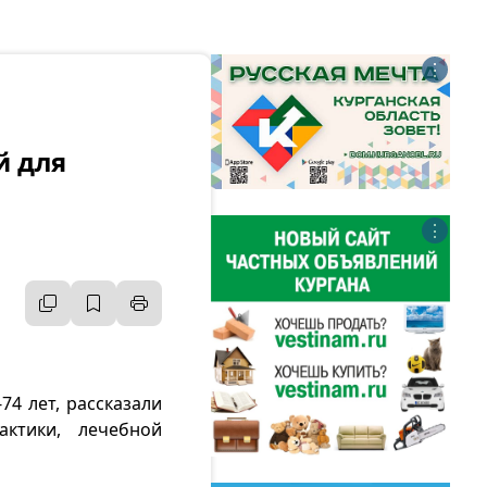
⋮
й для
⋮
74 лет, рассказали
актики, лечебной