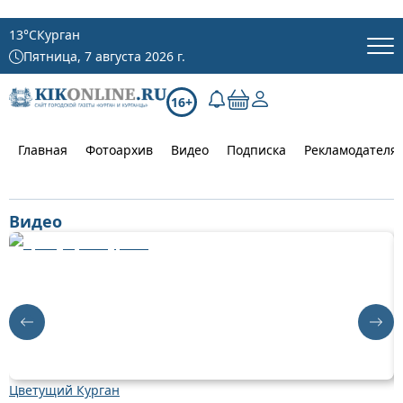
13
°C
Курган
Пятница, 7 августа 2026 г.
16+
Главная
Фотоархив
Видео
Подписка
Рекламодателя
Видео
Цветущий Курган
Д