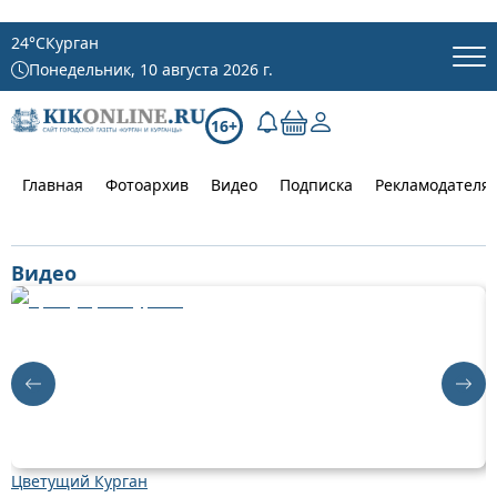
24
°C
Курган
Понедельник, 10 августа 2026 г.
16+
Главная
Фотоархив
Видео
Подписка
Рекламодателя
Видео
Цветущий Курган
Д