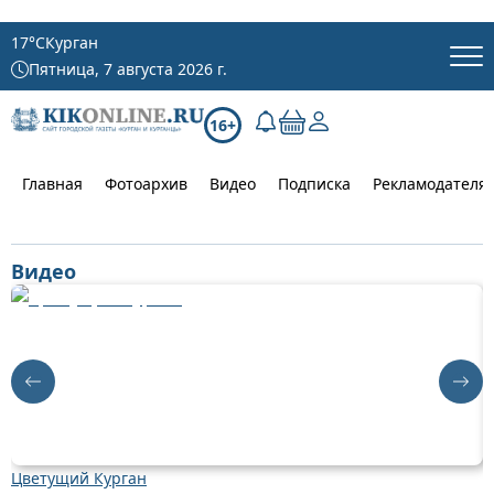
17
°C
Курган
Пятница, 7 августа 2026 г.
16+
Главная
Фотоархив
Видео
Подписка
Рекламодателя
Видео
Цветущий Курган
Д