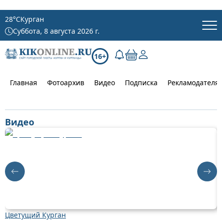
28
°C
Курган
Суббота, 8 августа 2026 г.
16+
Главная
Фотоархив
Видео
Подписка
Рекламодателя
Видео
Цветущий Курган
Д