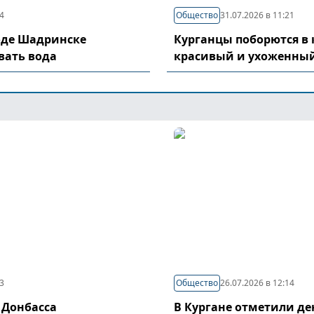
04
Общество
31.07.2026 в 11:21
оде Шадринске
Курганцы поборются в 
вать вода
красивый и ухоженный
03
Общество
26.07.2026 в 12:14
 Донбасса
В Кургане отметили д