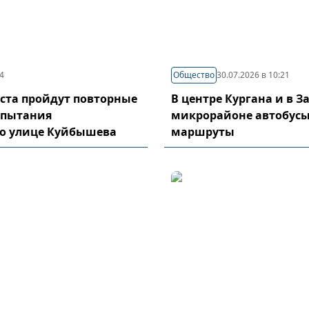
44
Общество
30.07.2026 в 10:21
густа пройдут повторные
В центре Кургана и в 
спытания
микрорайоне автобусы
по улице Куйбышева
маршруты