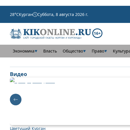
28
°C
Курган
Суббота, 8 августа 2026 г.
16+
Экономика
Власть
Общество
Право
Культур
▼
▼
▼
Видео
Цветущий Курган