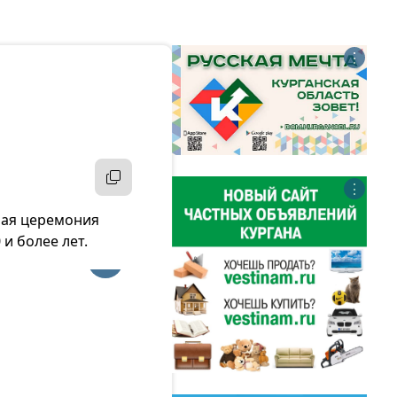
⋮
⋮
нная церемония
и более лет.