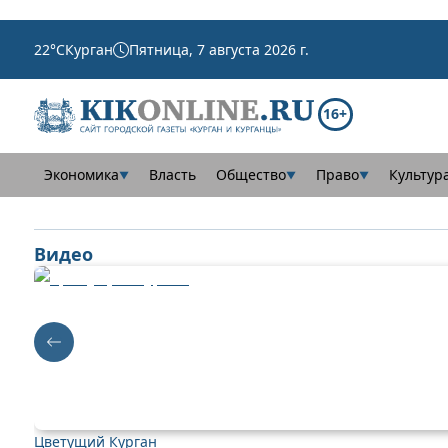
22
°C
Курган
Пятница, 7 августа 2026 г.
16+
Экономика
Власть
Общество
Право
Культур
▼
▼
▼
Видео
Цветущий Курган