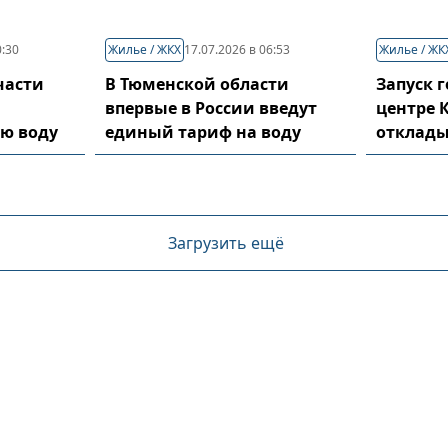
0:30
Жилье / ЖКХ
17.07.2026 в 06:53
Жилье / ЖК
части
В Тюменской области
Запуск 
впервые в России введут
центре 
ю воду
единый тариф на воду
отклады
Загрузить ещё