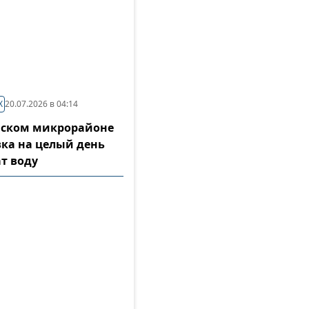
Х
20.07.2026 в 04:14
нском микрорайоне
ка на целый день
т воду