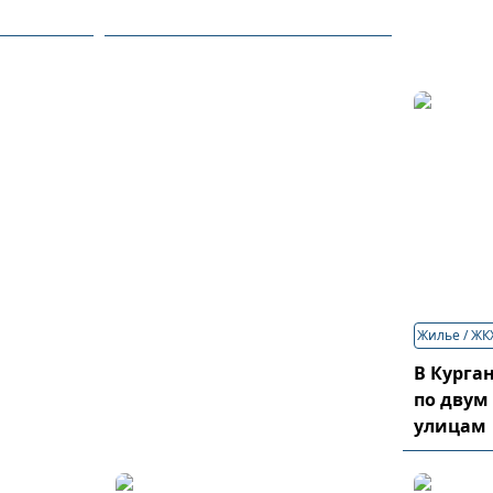
Жилье / ЖК
В Курга
по двум
улицам