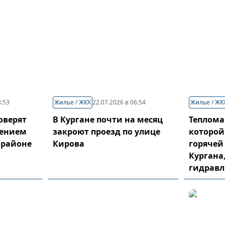
8:53
Жилье / ЖКХ
22.07.2026 в 06:54
Жилье / ЖК
оверят
В Кургане почти на месяц
Теплома
ением
закроют проезд по улице
которой
 районе
Кирова
горячей
Кургана
гидравл