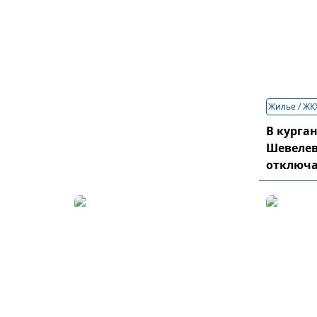
Жилье / ЖК
В курга
Шевелев
отключа