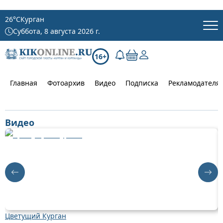
26
°C
Курган
Суббота, 8 августа 2026 г.
16+
Главная
Фотоархив
Видео
Подписка
Рекламодателя
Видео
Цветущий Курган
Д