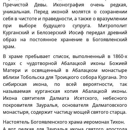
Пречистой Девы. Иконография очень редкая,
уникальная. Перед иконой молятся о сохранении
себя в чистоте и праведности, а также о вразумлении
при выборе будущего супруга. Митрополит
Курганский и Белозерский Иосиф передал древний
образ на постоянное хранение в Богоявленский
храм.
В храме пребывает список, выполненный в 1860‑х
годах с чудотворной Абалацкой иконы Божией
Матери и освященный в Абалацком монастыре
вблизи Тобольска для Троицкого собора Кургана. Это
сибирская икона, по всей вероятности, так
называемая курганская копия Абалацкой иконы.
Икона святителя Далмата Исетского, небесного
покровителя Зауралья, основателя Далматовского
монастыря, содержит частицу мощей святого старца.
Настоятель Богоявленского храма иеромонах Тихон.
А вот редкая для Зауралья икона святого апостола