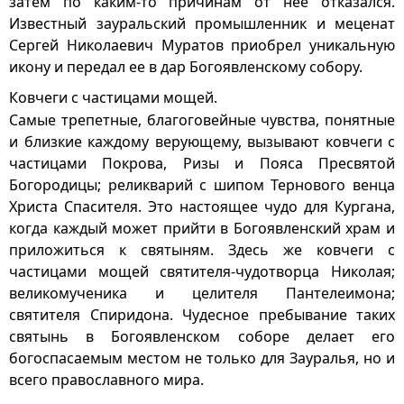
затем по каким-то причинам от нее отказался.
Известный зауральский промышленник и меценат
Сергей Николаевич Муратов приобрел уникальную
икону и передал ее в дар Богоявленскому собору.
Ковчеги с частицами мощей.
Самые трепетные, благоговейные чувства, понятные
и близкие каждому верующему, вызывают ковчеги с
частицами Покрова, Ризы и Пояса Пресвятой
Богородицы; реликварий с шипом Тернового венца
Христа Спасителя. Это настоящее чудо для Кургана,
когда каждый может прийти в Богоявленский храм и
приложиться к святыням. Здесь же ковчеги с
частицами мощей святителя-чудотворца Николая;
великомученика и целителя Пантелеимона;
святителя Спиридона. Чудесное пребывание таких
святынь в Богоявленском соборе делает его
богоспасаемым местом не только для Зауралья, но и
всего православного мира.