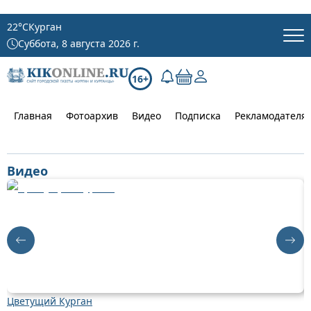
22
°C
Курган
Суббота, 8 августа 2026 г.
16+
Главная
Фотоархив
Видео
Подписка
Рекламодателя
Видео
Цветущий Курган
Д