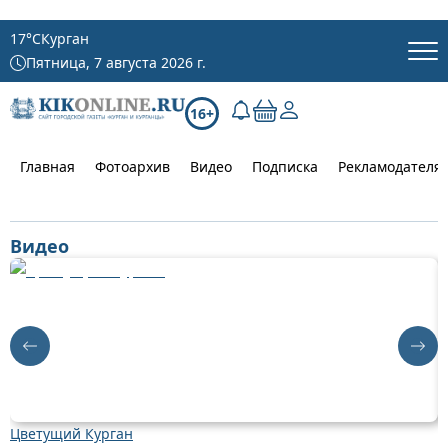
17
°C
Курган
Пятница, 7 августа 2026 г.
16+
Главная
Фотоархив
Видео
Подписка
Рекламодателя
Видео
Цветущий Курган
Д