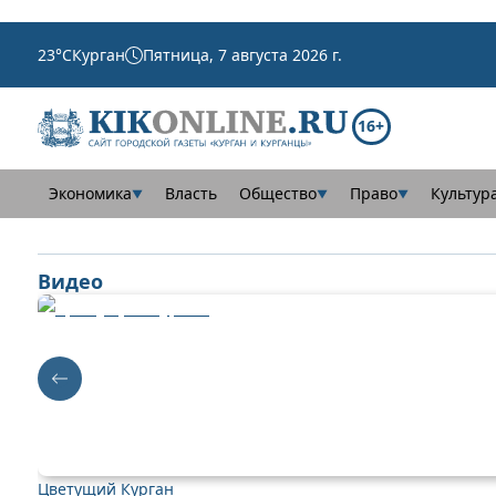
23
°C
Курган
Пятница, 7 августа 2026 г.
16+
Экономика
Власть
Общество
Право
Культур
▼
▼
▼
Видео
Цветущий Курган