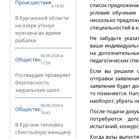
Происшествия
список предложений
в 18:05
условия обучения 
В Курганской области
несколько предлож
на озере утонул
специальностей в к
мужчина во время
Не забудьте указ
рыбалки
ваши индивидуальн
на дополнительны
06.08.2026 в
Общество
педагогических спе
17:59
Если вы решили с
Росгвардия проверяет
отправки заявлени
безопасность
заявление будет до
зауральских школ
то поменяется. На
наоборот, убрать н
06.08.2026 в
Общество
После подачи докум
16:43
потребуются доп
В Кургане тепловоз
испытаний, конкур
сбил пьяную женщину
Когда вузы выпуст