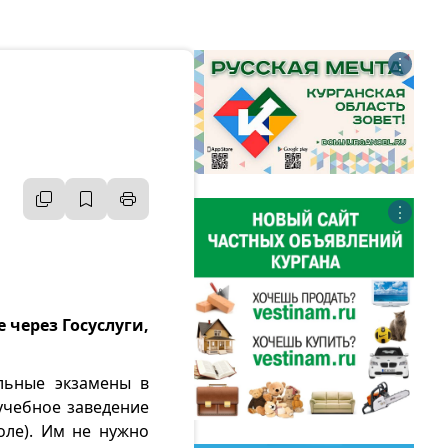
⋮
⋮
 через Госуслуги,
льные экзамены в
учебное заведение
оле). Им не нужно