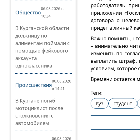
работодатель при
06.08.2026 в
Общество
приложении «Госкл
16:34
договора о целев
придет в личный ка
В Курганской области
должницу по
Важно помнить, что
алиментам поймали с
– внимательно чита
помощью фейкового
изменить по согла
аккаунта
выплатить штраф, 
одноклассника
условием, которое о
Времени остается м
06.08.2026
Происшествия
в 14:41
Теги:
В Кургане погиб
вуз
студент
мотоциклист после
столкновения с
автомобилем
06.08.2026