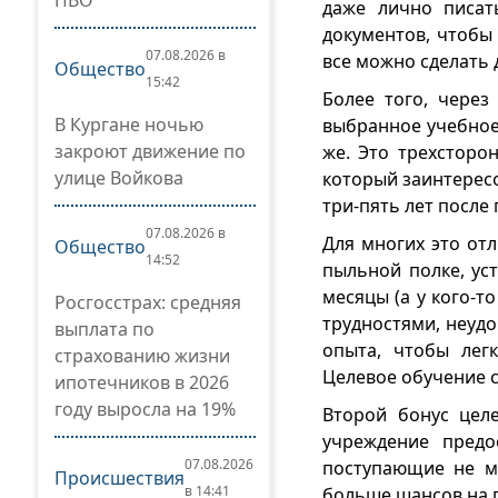
ПВО
даже лично писат
документов, чтобы
07.08.2026 в
все можно сделать 
Общество
15:42
Более того, через
В Кургане ночью
выбранное учебное
закроют движение по
же. Это трехсторо
улице Войкова
который заинтересо
три-пять лет после
07.08.2026 в
Для многих это от
Общество
14:52
пыльной полке, ус
месяцы (а у кого-т
Росгосстрах: средняя
трудностями, неуд
выплата по
опыта, чтобы лег
страхованию жизни
Целевое обучение с
ипотечников в 2026
году выросла на 19%
Второй бонус целе
учреждение предо
07.08.2026
поступающие не мо
Происшествия
в 14:41
больше шансов на 