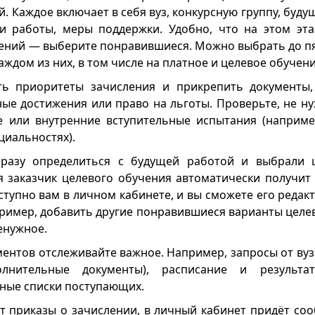
. Каждое включает в себя вуз, конкурсную группу, буду
и работы, меры поддержки. Удобно, что на этом эт
ений — выберите понравившиеся. Можно выбрать до пят
аждом из них, в том числе на платное и целевое обучени
ать приоритеты зачисления и прикрепить документы
ые достижения или право на льготы. Проверьте, не ну
е или внутренние вступительные испытания (наприме
циальностях).
разу определиться с будущей работой и выбрали ц
я заказчик целевого обучения автоматически получит 
ступно вам в личном кабинете, и вы сможете его редакт
пример, добавить другие понравившиеся варианты целев
енужное.
ентов отслеживайте важное. Например, запросы от вузо
олнительные документы), расписание и результа
сные списки поступающих.
ят приказы о зачислении, в личный кабинет придёт соо