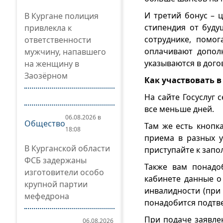
И третий бонус – 
В Кургане полиция
стипендия от буду
привлекла к
сотруднике, помо
ответственности
оплачивают допол
мужчину, напавшего
указываются в дого
на женщину в
Заозёрном
Как участвовать 
На сайте Госуслуг 
все меньше дней.
06.08.2026 в
Общество
Там же есть кнопк
18:08
приема в разных у
В Курганской области
приступайте к запо
ФСБ задержаны
Также вам понадо
изготовители особо
кабинете данные о
крупной партии
инвалидности (при
мефедрона
понадобится подтве
При подаче заявле
06.08.2026