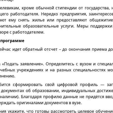
целевикам, кроме обычной стипендии от государства, 
щего работодателя. Нередко предприятия, заинтерес
гают ему снять жилье или предоставляют общежитие
нительные образовательные услуги. Меры поддержки
воре с работодателем.
в программе
сейчас идет обратный отсчет – до окончания приема д
а «Подать заявление». Определитесь с вузом и специа
чебных учреждениях и на разных специальностях мог
лнению.
бится сформировать свой цифровой профиль — за
 документах об образовании, индивидуальных достиже
 наличии). Благодаря профилю данные не придётся вво
рждать оригиналами документов в вузе.
ния укажите, что готовы рассмотреть целевое обучение