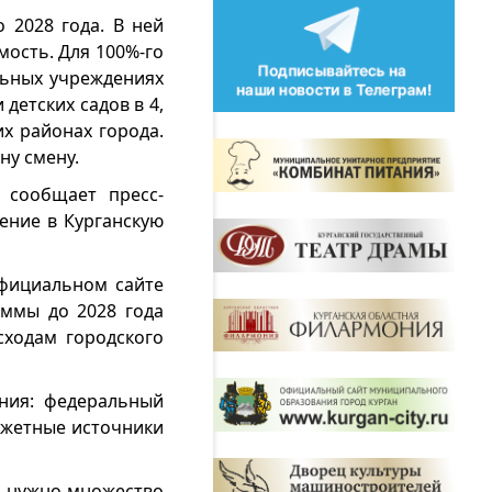
 2028 года. В ней
мость. Для 100%-го
льных учреждениях
детских садов в 4,
их районах города.
ну смену.
 сообщает пресс-
ение в Курганскую
фициальном сайте
аммы до 2028 года
сходам городского
ния: федеральный
джетные источники
в, нужно множество