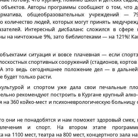
 объектов. Авторы программы сообщают о том, что де
рматива, общеобразовательных учреждений — 79
то количество людей, которых могут принять медучреж
азателей. Интересный дисбаланс сложился в сфере к
ны на ничтожные 9%, зато библиотеками — на 121%! Как
объектами ситуация и вовсе плачевная — если спортз
лоскостных спортивных сооружений (стадионов, кортов и 
 А это ведь сегодняшнее положение дел — в дальней
 будет только расти.
 культурой и спортом уже дала свои печальные пло
ельно рекомендуют построить в Кургане крупный алко-
 на 360 койко-мест и психоневрологическую больницу 
то они не понадобятся и нам поможет здоровый смех, 
влечения и спорт. На втором этапе программ
 на 1100 мест, театра на 800 мест, концертного зала на