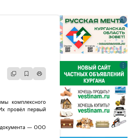
⋮
⋮
ммы комплексного
 Их провёл первый
а документа — ООО