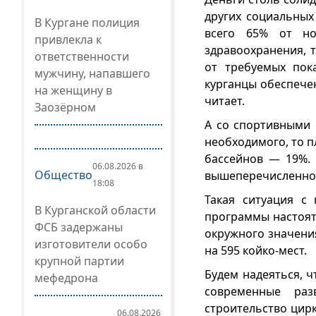
других социальных
В Кургане полиция
всего 65% от но
привлекла к
здравоохранения, 
ответственности
от требуемых пок
мужчину, напавшего
курганцы обеспече
на женщину в
читает.
Заозёрном
А со спортивными 
необходимого, то п
бассейнов — 19%.
06.08.2026 в
Общество
вышеперечисленное
18:08
Такая ситуация с
В Курганской области
программы настоят
ФСБ задержаны
окружного значения
изготовители особо
на 595 койко-мест.
крупной партии
Будем надеяться, ч
мефедрона
современные раз
строительство цирка
06.08.2026