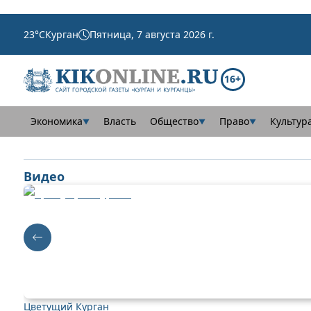
23
°C
Курган
Пятница, 7 августа 2026 г.
16+
Экономика
Власть
Общество
Право
Культур
▼
▼
▼
Видео
Цветущий Курган