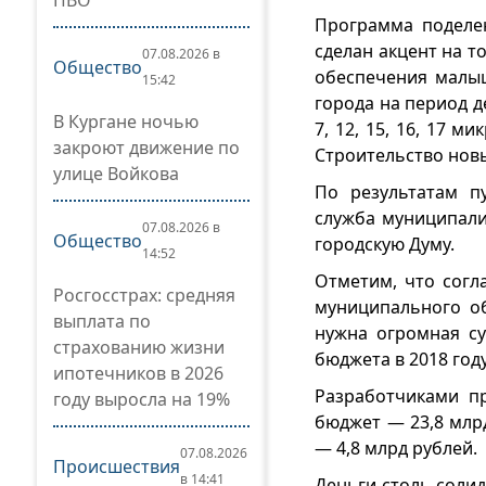
ПВО
Программа поделен
сделан акцент на т
07.08.2026 в
Общество
обеспечения малыш
15:42
города на период д
В Кургане ночью
7, 12, 15, 16, 17 
закроют движение по
Строительство новы
улице Войкова
По результатам п
служба муниципали
07.08.2026 в
Общество
городскую Думу.
14:52
Отметим, что сог
Росгосстрах: средняя
муниципального об
выплата по
нужна огромная су
страхованию жизни
бюджета в 2018 году
ипотечников в 2026
Разработчиками п
году выросла на 19%
бюджет — 23,8 млр
— 4,8 млрд рублей.
07.08.2026
Происшествия
в 14:41
Деньги столь солид