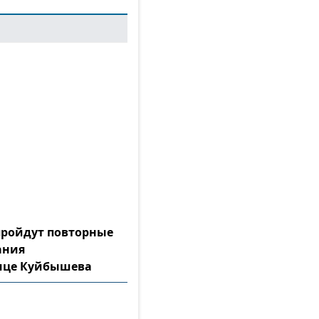
 пройдут повторные
ания
лице Куйбышева