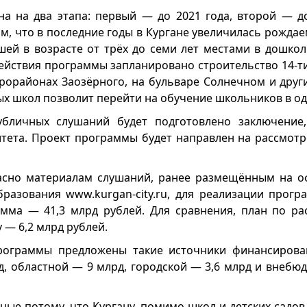
а на два этапа: первый — до 2021 года, второй — до
ом, что в последние годы в Кургане увеличилась рождае
ей в возрасте от трёх до семи лет местами в дошко
ействия программы запланировано строительство 14-ти 
микрорайонах Заозёрного, на бульваре Солнечном и друг
х школ позволит перейти на обучение школьников в од
убличных слушаний будет подготовлено заключение,
тета. Проект программы будет направлен на рассмотр
ласно материалам слушаний, ранее размещённым на о
разования www.kurgan-city.ru, для реализации прогр
мма — 41,3 млрд рублей. Для сравнения, план по ра
 — 6,2 млрд рублей.
рограммы предложены такие источники финансирова
д, областной — 9 млрд, городской — 3,6 млрд и внебю
ные потому, что Кургану, помимо школ и детских садо