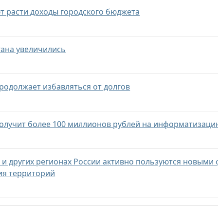
т расти доходы городского бюджета
ана увеличились
продолжает избавляться от долгов
получит более 100 миллионов рублей на информатизац
и и других регионах России активно пользуются новым
ия территорий