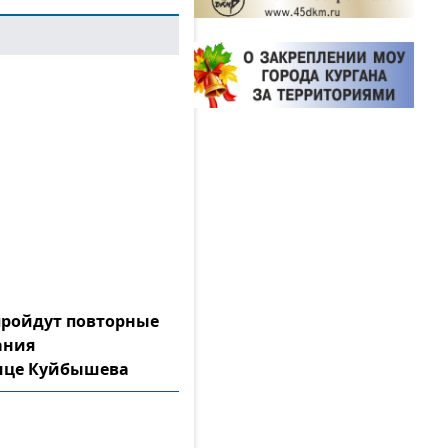
 пройдут повторные
ания
лице Куйбышева