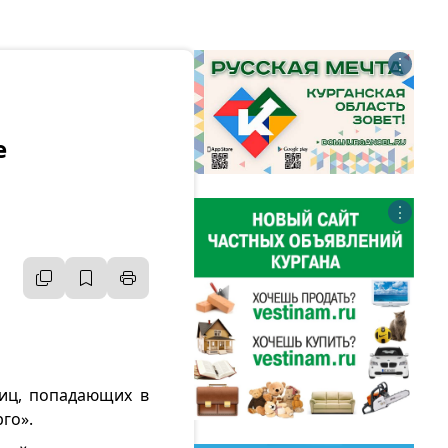
⋮
е
⋮
лиц, попадающих в
го».