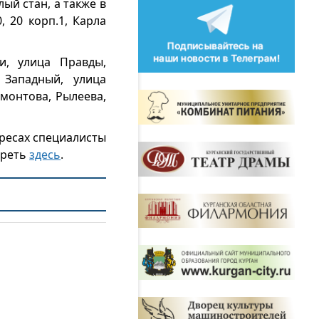
ый стан, а также в
 20 корп.1, Карла
и, улица Правды,
 Западный, улица
рмонтова, Рылеева,
дресах специалисты
треть
здесь
.