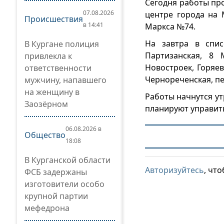
Сегодня работы про
07.08.2026
центре города на 
Происшествия
в 14:41
Маркса №74.
На завтра в спис
В Кургане полиция
Партизанская, 8 
привлекла к
Новостроек, Горяев
ответственности
Чернореченская, пе
мужчину, напавшего
на женщину в
Работы начнутся ут
Заозёрном
планируют управит
06.08.2026 в
Общество
18:08
В Курганской области
Авторизуйтесь
, чт
ФСБ задержаны
изготовители особо
крупной партии
мефедрона