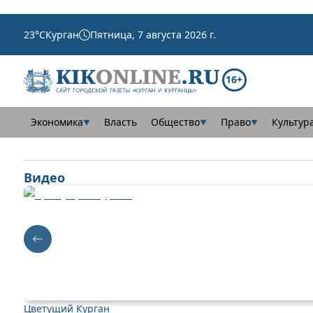
23
°C
Курган
Пятница, 7 августа 2026 г.
16+
Экономика
Власть
Общество
Право
Культур
▼
▼
▼
Видео
Цветущий Курган