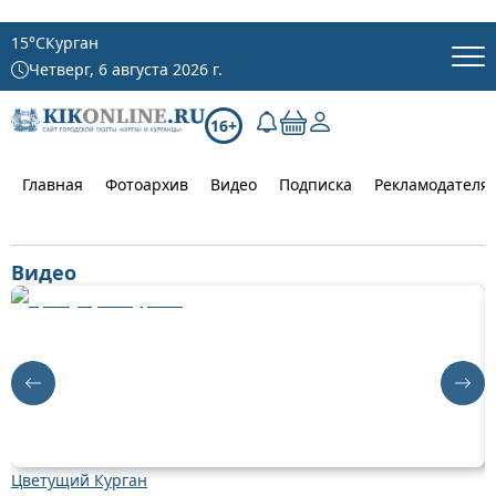
15
°C
Курган
Четверг, 6 августа 2026 г.
16+
Главная
Фотоархив
Видео
Подписка
Рекламодателя
Видео
Цветущий Курган
Д