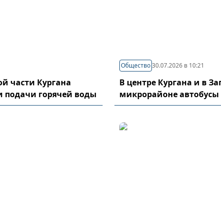
Общество
30.07.2026 в 10:21
й части Кургана
В центре Кургана и в З
и подачи горячей воды
микрорайоне автобусы