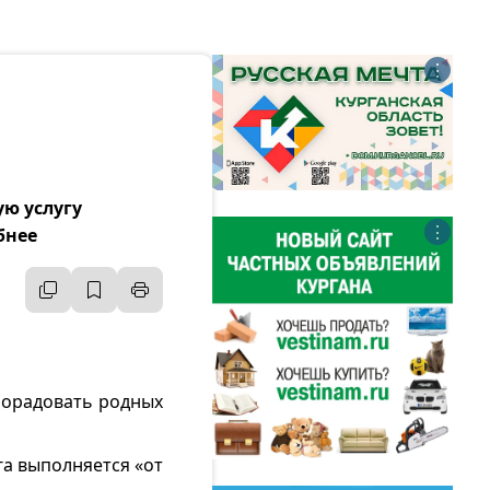
⋮
ю услугу
⋮
бнее
 порадовать родных
га выполняется «от