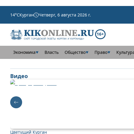
14
°C
Курган
Четверг, 6 августа 2026 г.
16+
Экономика
Власть
Общество
Право
Культур
▼
▼
▼
Видео
Цветущий Курган