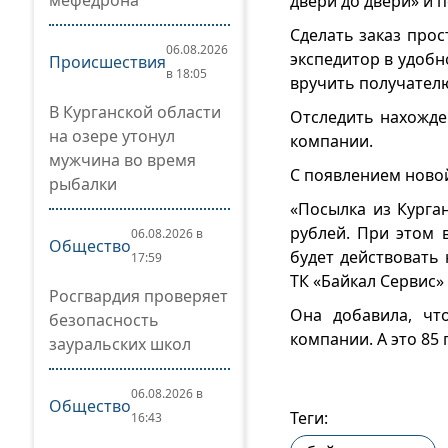
мефедрона
двери до двери» и 
Сделать заказ прос
06.08.2026
экспедитор в удобн
Происшествия
в 18:05
вручить получателю
В Курганской области
Отследить нахожде
на озере утонул
компании.
мужчина во время
С появлением новой
рыбалки
«Посылка из Курган
рублей. При этом 
06.08.2026 в
Общество
будет действовать
17:59
ТК «Байкал Сервис»
Росгвардия проверяет
Она добавила, чт
безопасность
компании. А это 85 
зауральских школ
06.08.2026 в
Общество
Теги:
16:43