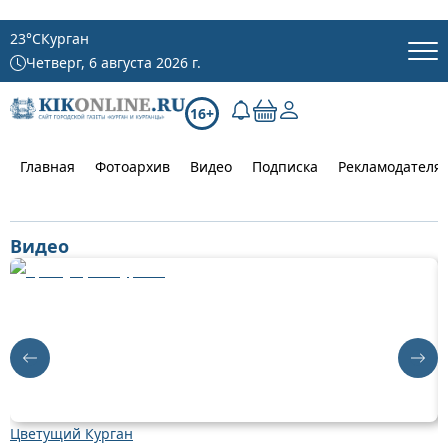
23
°C
Курган
Четверг, 6 августа 2026 г.
16+
Главная
Фотоархив
Видео
Подписка
Рекламодателя
Видео
Цветущий Курган
Д