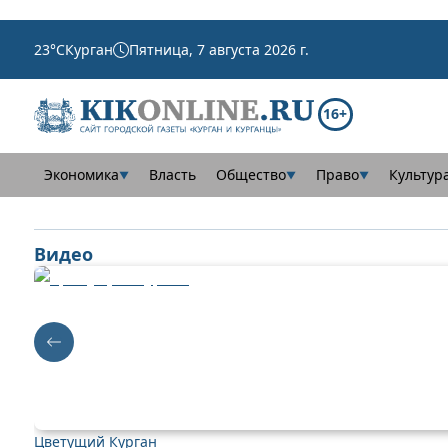
23
°C
Курган
Пятница, 7 августа 2026 г.
16+
Экономика
Власть
Общество
Право
Культур
▼
▼
▼
Видео
Цветущий Курган