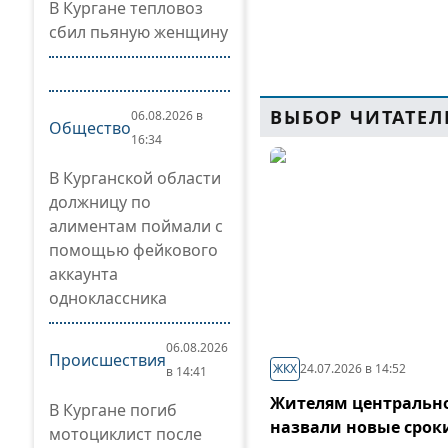
В Кургане тепловоз
сбил пьяную женщину
ВЫБОР ЧИТАТЕЛ
06.08.2026 в
Общество
16:34
В Курганской области
должницу по
алиментам поймали с
помощью фейкового
аккаунта
одноклассника
06.08.2026
Происшествия
ЖКХ
24.07.2026 в 14:52
в 14:41
Жителям центрально
В Кургане погиб
назвали новые срок
мотоциклист после