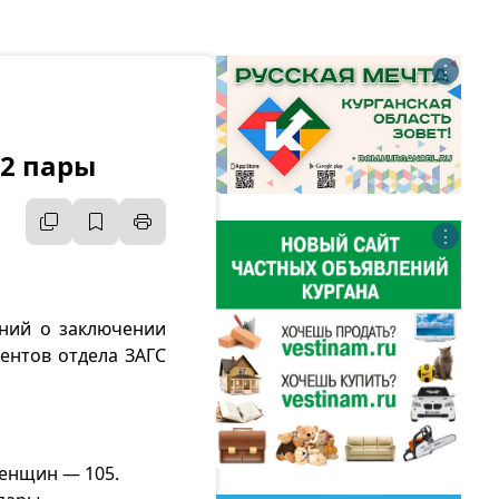
⋮
82 пары
⋮
ений о заключении
ентов отдела ЗАГС
женщин — 105.