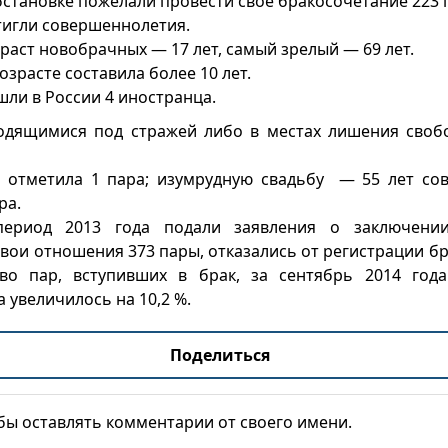
становке пожелали провести своё бракосочетание 223 
тигли совершеннолетия.
аст новобрачных — 17 лет, самый зрелый — 69 лет.
озрасте составила более 10 лет.
ли в России 4 иностранца.
одящимися под стражей либо в местах лишения своб
а отметила 1 пара; изумрудную свадьбу — 55 лет с
ра.
период 2013 года подали заявления о заключени
вои отношения 373 пары, отказались от регистрации бр
тво пар, вступивших в брак, за сентябрь 2014 год
а увеличилось на 10,2 %.
Поделиться
обы оставлять комментарии от своего имени.