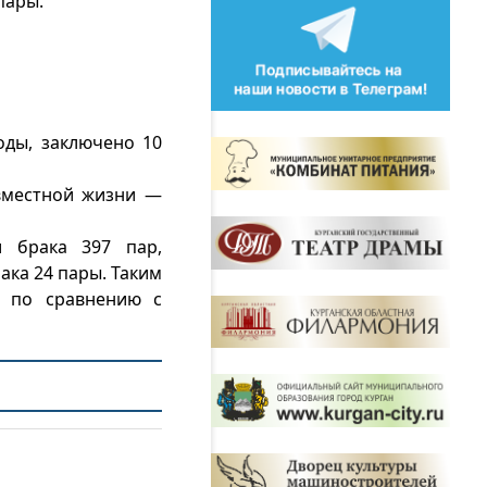
пары.
оды, заключено 10
овместной жизни —
и брака 397 пар,
ака 24 пары. Таким
а по сравнению с