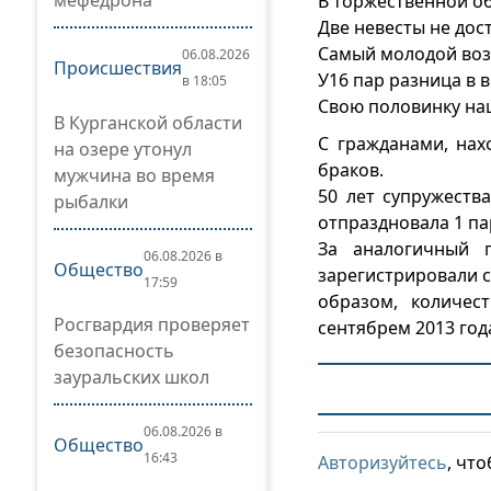
мефедрона
В торжественной об
Две невесты не дос
Самый молодой возр
06.08.2026
Происшествия
У16 пар разница в в
в 18:05
Свою половинку наш
В Курганской области
С гражданами, нах
на озере утонул
браков.
мужчина во время
50 лет супружеств
рыбалки
отпраздновала 1 па
За аналогичный 
06.08.2026 в
Общество
зарегистрировали с
17:59
образом, количес
Росгвардия проверяет
сентябрем 2013 год
безопасность
зауральских школ
06.08.2026 в
Общество
16:43
Авторизуйтесь
, чт