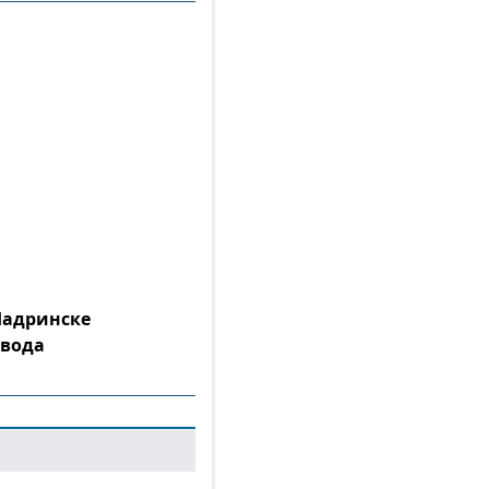
Шадринске
 вода