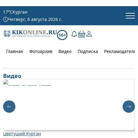
17
°C
Курган
Четверг, 6 августа 2026 г.
16+
Главная
Фотоархив
Видео
Подписка
Рекламодателя
Видео
Цветущий Курган
Д