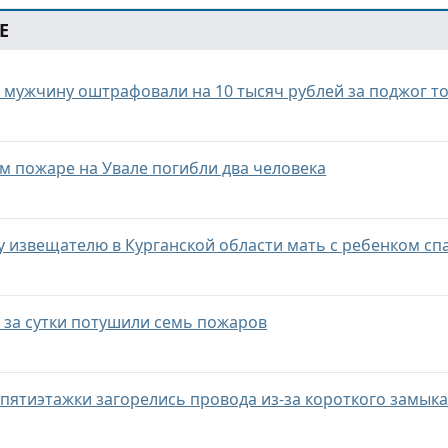
Е
и мужчину оштрафовали на 10 тысяч рублей за поджог т
м пожаре на Увале погибли два человека
 извещателю в Курганской области мать с ребенком сп
и за сутки потушили семь пожаров
 пятиэтажки загорелись провода из-за короткого замык