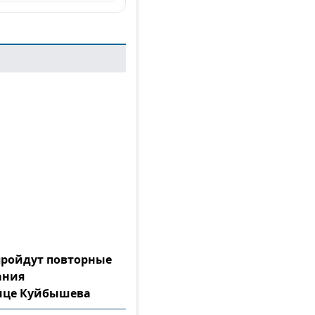
 пройдут повторные
ания
лице Куйбышева