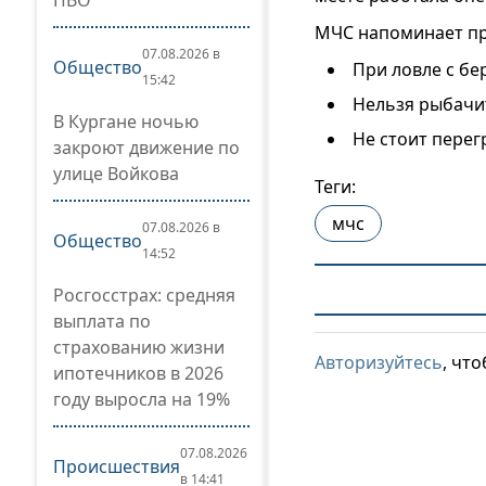
ПВО
МЧС напоминает пр
07.08.2026 в
Общество
При ловле с бе
15:42
Нельзя рыбачит
В Кургане ночью
Не стоит перег
закроют движение по
улице Войкова
Теги:
мчс
07.08.2026 в
Общество
14:52
Росгосстрах: средняя
выплата по
страхованию жизни
Авторизуйтесь
, чт
ипотечников в 2026
году выросла на 19%
07.08.2026
Происшествия
в 14:41