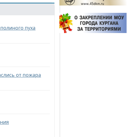
ополиного пуха
аслись от пожара
ания