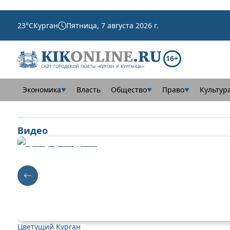
23
°C
Курган
Пятница, 7 августа 2026 г.
16+
Экономика
Власть
Общество
Право
Культур
▼
▼
▼
Видео
Цветущий Курган