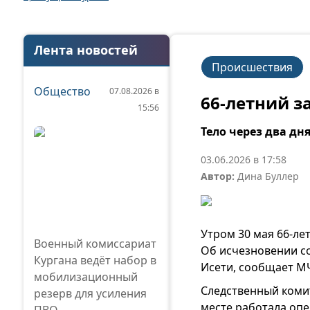
Лента новостей
Происшествия
Общество
07.08.2026 в
66-летний з
15:56
Тело через два д
03.06.2026 в 17:58
Автор:
Дина Буллер
Утром 30 мая 66-ле
Военный комиссариат
Об исчезновении с
Кургана ведёт набор в
Исети, сообщает МЧ
мобилизационный
Следственный коми
резерв для усиления
месте работала опе