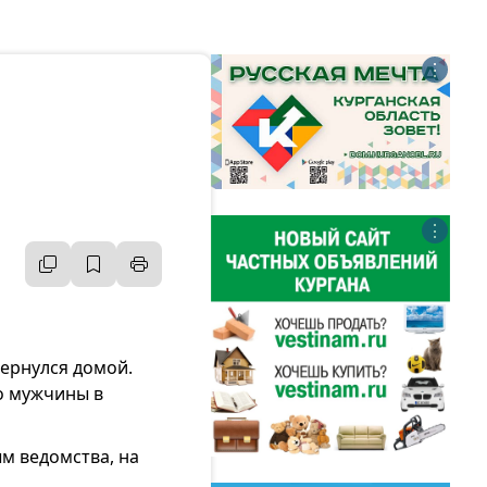
⋮
⋮
вернулся домой.
о мужчины в
м ведомства, на