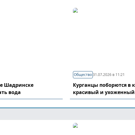
Общество
31.07.2026 в 11:21
де Шадринске
Курганцы поборются в 
ать вода
красивый и ухоженный