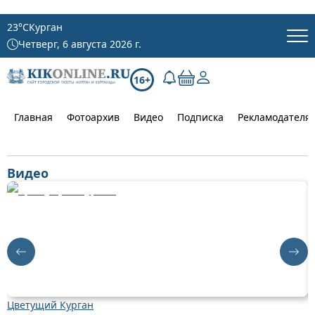
23
°C
Курган
Четверг, 6 августа 2026 г.
16+
Главная
Фотоархив
Видео
Подписка
Рекламодателя
Видео
Цветущий Курган
Д