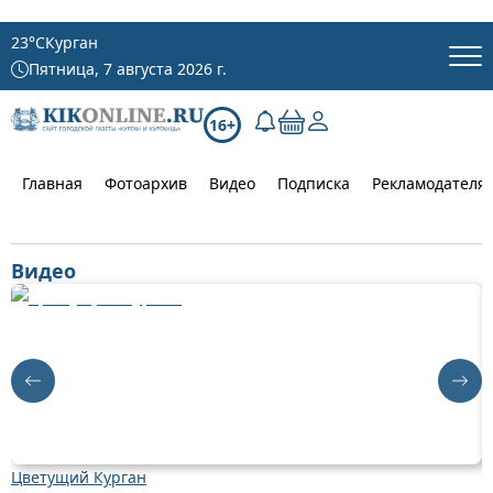
23
°C
Курган
Пятница, 7 августа 2026 г.
16+
Главная
Фотоархив
Видео
Подписка
Рекламодателя
Видео
Цветущий Курган
Д