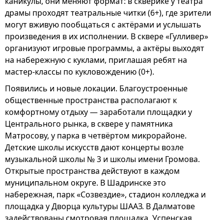
каникулы, они меняют формат: в скверике у театра
драмы проходят театральные читки (6+), где зрители
могут вживую пообщаться с актёрами и услышать
произведения в их исполнении. В сквере «Гулливер»
организуют игровые программы, а актёры выходят
на набережную с куклами, приглашая ребят на
мастер-классы по кукловождению (0+).
Появились и новые локации. Благоустроенные
общественные пространства располагают к
комфортному отдыху — заработали площадки у
Центрального рынка, в сквере у памятника
Матросову, у парка в четвёртом микрорайоне.
Детские школы искусств дают концерты возле
музыкальной школы № 3 и школы имени Громова.
Открытые пространства действуют в каждом
муниципальном округе. В Шадринске это
набережная, парк «Созвездие», стадион колледжа и
площадка у Дворца культуры ШААЗ. В Далматове
задействованы смотровая площадка, Успенская