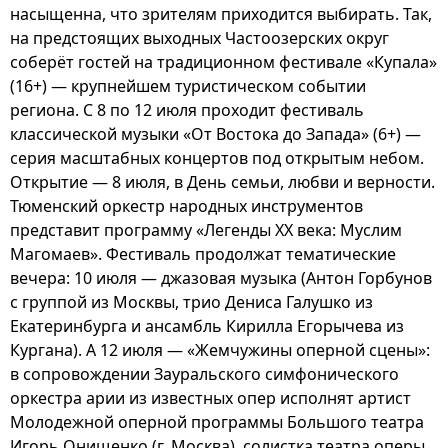
насыщенна, что зрителям приходится выбирать. Так,
на предстоящих выходных Частоозерских округ
соберёт гостей на традиционном фестивале «Купала»
(16+) — крупнейшем туристическом событии
региона. С 8 по 12 июля проходит фестиваль
классической музыки «От Востока до Запада» (6+) —
серия масштабных концертов под открытым небом.
Открытие — 8 июля, в День семьи, любви и верности.
Тюменский оркестр народных инструментов
представит программу «Легенды XX века: Муслим
Магомаев». Фестиваль продолжат тематические
вечера: 10 июля — джазовая музыка (Антон Горбунов
с группой из Москвы, трио Дениса Галушко из
Екатеринбурга и ансамбль Кирилла Егорычева из
Кургана). А 12 июля — «Жемчужины оперной сцены»:
в сопровождении Зауральского симфонического
оркестра арии из известных опер исполнят артист
Молодежной оперной программы Большого театра
Игорь Онищенко (г. Москва), солистка театра оперы