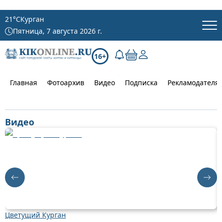
21
°C
Курган
Пятница, 7 августа 2026 г.
16+
Главная
Фотоархив
Видео
Подписка
Рекламодателя
Видео
Цветущий Курган
Д