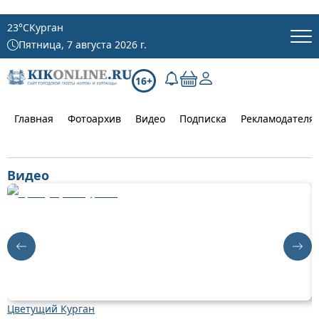
23
°C
Курган
Пятница, 7 августа 2026 г.
16+
Главная
Фотоархив
Видео
Подписка
Рекламодателя
Видео
Цветущий Курган
Д