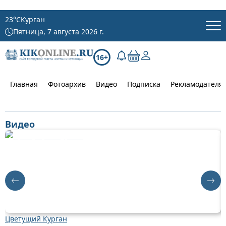
23
°C
Курган
Пятница, 7 августа 2026 г.
16+
Главная
Фотоархив
Видео
Подписка
Рекламодателя
Видео
Цветущий Курган
Д