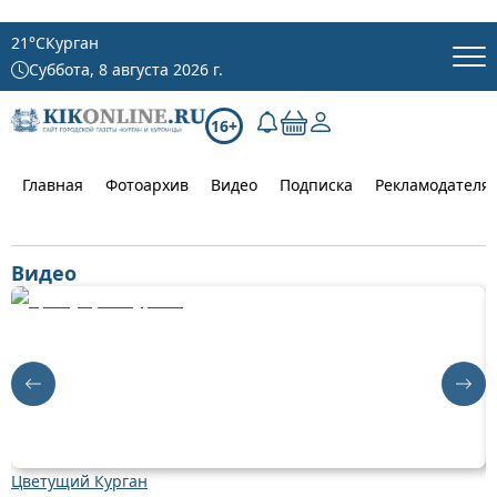
21
°C
Курган
Суббота, 8 августа 2026 г.
16+
Главная
Фотоархив
Видео
Подписка
Рекламодателя
Видео
Цветущий Курган
Д