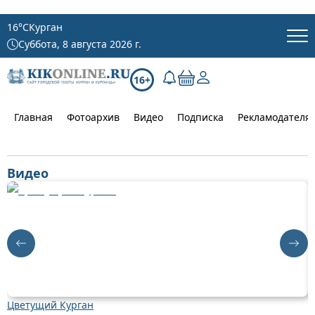
16
°C
Курган
Суббота, 8 августа 2026 г.
16+
Главная
Фотоархив
Видео
Подписка
Рекламодателя
Видео
Цветущий Курган
Д